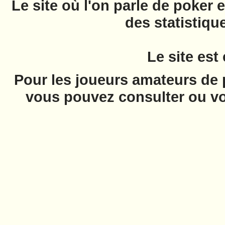
Le site où l'on parle de poker
des statistique
Le site est
Pour les joueurs amateurs de p
vous pouvez consulter ou vou