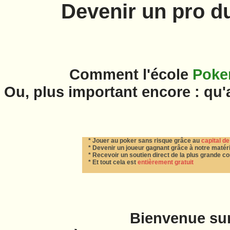
Devenir un pro d
Comment l'école
Poke
Ou, plus important encore : qu'
* Jouer au poker sans risque grâce au
capital d
* Devenir un joueur gagnant grâce à notre matéri
* Recevoir un soutien direct de la plus grande 
* Et tout cela est
entièrement gratuit
Bienvenue sur 